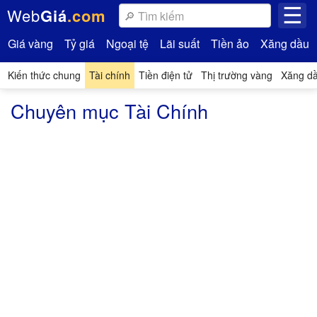
☰
Web
Giá
.com
Giá vàng
Tỷ giá
Ngoại tệ
Lãi suất
Tiền ảo
Xăng dầu
Kiến thức chung
Tài chính
Tiền điện tử
Thị trường vàng
Xăng d
Chuyên mục Tài Chính