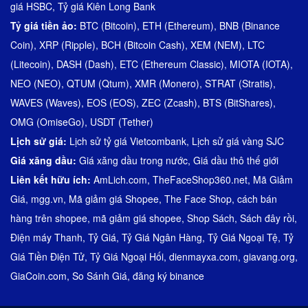
giá HSBC
,
Tỷ giá Kiên Long Bank
Tỷ giá tiền ảo:
BTC (Bitcoin)
,
ETH (Ethereum)
,
BNB (Binance
Coin)
,
XRP (Ripple)
,
BCH (Bitcoin Cash)
,
XEM (NEM)
,
LTC
(Litecoin)
,
DASH (Dash)
,
ETC (Ethereum Classic)
,
MIOTA (IOTA)
,
NEO (NEO)
,
QTUM (Qtum)
,
XMR (Monero)
,
STRAT (Stratis)
,
WAVES (Waves)
,
EOS (EOS)
,
ZEC (Zcash)
,
BTS (BitShares)
,
OMG (OmiseGo)
,
USDT (Tether)
Lịch sử giá:
Lịch sử tỷ giá Vietcombank
,
Lịch sử giá vàng SJC
Giá xăng dầu:
Giá xăng dầu trong nước
,
Giá dầu thô thế giới
Liên kết hữu ích:
AmLich.com
,
TheFaceShop360.net
,
Mã Giảm
Giá
,
mgg.vn
,
Mã giảm giá Shopee
,
The Face Shop
,
cách bán
hàng trên shopee
,
mã giảm giá shopee
,
Shop Sách
,
Sách đây rồi
,
Điện máy Thanh
,
Tỷ Giá
,
Tỷ Giá Ngân Hàng
,
Tỷ Giá Ngoại Tệ
,
Tỷ
Giá Tiền Điện Tử
,
Tỷ Giá Ngoại Hối
,
dienmayxa.com
,
giavang.org
,
GiaCoin.com
,
So Sánh Giá
,
đăng ký binance