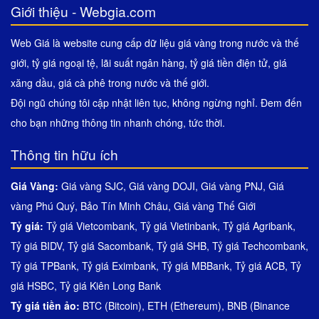
Giới thiệu - Webgia.com
Web Giá là website cung cấp dữ liệu giá vàng trong nước và thế
giới, tỷ giá ngoại tệ, lãi suất ngân hàng, tỷ giá tiền điện tử, giá
xăng dầu, giá cà phê trong nước và thế giới.
Đội ngũ chúng tôi cập nhật liên tục, không ngừng nghỉ. Đem đến
cho bạn những thông tin nhanh chóng, tức thời.
Thông tin hữu ích
Giá Vàng:
Giá vàng SJC
,
Giá vàng DOJI
,
Giá vàng PNJ
,
Giá
vàng Phú Quý
,
Bảo Tín Minh Châu
,
Giá vàng Thế Giới
Tỷ giá:
Tỷ giá Vietcombank
,
Tỷ giá Vietinbank
,
Tỷ giá Agribank
,
Tỷ giá BIDV
,
Tỷ giá Sacombank
,
Tỷ giá SHB
,
Tỷ giá Techcombank
,
Tỷ giá TPBank
,
Tỷ giá Eximbank
,
Tỷ giá MBBank
,
Tỷ giá ACB
,
Tỷ
giá HSBC
,
Tỷ giá Kiên Long Bank
Tỷ giá tiền ảo:
BTC (Bitcoin)
,
ETH (Ethereum)
,
BNB (Binance