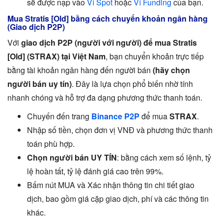
sẽ được nạp vào
Ví Spot
hoặc
Ví Funding
của bạn.
Mua Stratis [Old] bằng cách chuyển khoản ngân hàng
(Giao dịch P2P)
Với
giao dịch P2P (người với người) để mua Stratis
[Old] (STRAX) tại Việt Nam
, bạn chuyển khoản trực tiếp
bằng tài khoản ngân hàng đến người bán
(hãy chọn
người bán uy tín)
. Đây là lựa chọn phổ biến nhờ tính
nhanh chóng và hỗ trợ đa dạng phương thức thanh toán.
Chuyến đến trang
Binance P2P
để mua
STRAX
.
Nhập số tiền, chọn đơn vị VNĐ và phương thức thanh
toán phù hợp.
Chọn người bán UY TÍN
: bằng cách xem số lệnh, tỷ
lệ hoàn tất, tỷ lệ đánh giá cao trên 99%.
Bấm nút MUA và Xác nhận thông tin chi tiết giao
dịch, bao gồm giá cặp giao dịch, phí và các thông tin
khác.