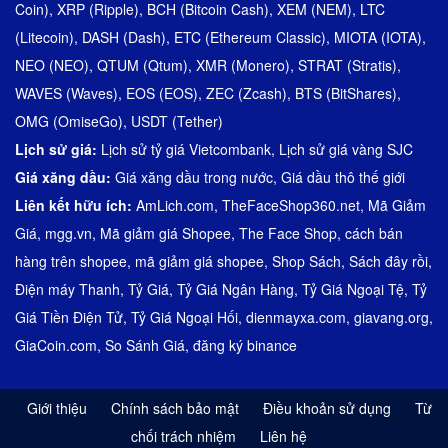
Coin)
,
XRP (Ripple)
,
BCH (Bitcoin Cash)
,
XEM (NEM)
,
LTC
(Litecoin)
,
DASH (Dash)
,
ETC (Ethereum Classic)
,
MIOTA (IOTA)
,
NEO (NEO)
,
QTUM (Qtum)
,
XMR (Monero)
,
STRAT (Stratis)
,
WAVES (Waves)
,
EOS (EOS)
,
ZEC (Zcash)
,
BTS (BitShares)
,
OMG (OmiseGo)
,
USDT (Tether)
Lịch sử giá:
Lịch sử tỷ giá Vietcombank
,
Lịch sử giá vàng SJC
Giá xăng dầu:
Giá xăng dầu trong nước
,
Giá dầu thô thế giới
Liên kết hữu ích:
AmLich.com
,
TheFaceShop360.net
,
Mã Giảm
Giá
,
mgg.vn
,
Mã giảm giá Shopee
,
The Face Shop
,
cách bán
hàng trên shopee
,
mã giảm giá shopee
,
Shop Sách
,
Sách đây rồi
,
Điện máy Thanh
,
Tỷ Giá
,
Tỷ Giá Ngân Hàng
,
Tỷ Giá Ngoại Tệ
,
Tỷ
Giá Tiền Điện Tử
,
Tỷ Giá Ngoại Hối
,
dienmayxa.com
,
giavang.org
,
GiaCoin.com
,
So Sánh Giá
,
đăng ký binance
Giới thiệu
Chính sách bảo mật
Điều khoản sử dụng
Từ
chối trách nhiệm
Liên hệ