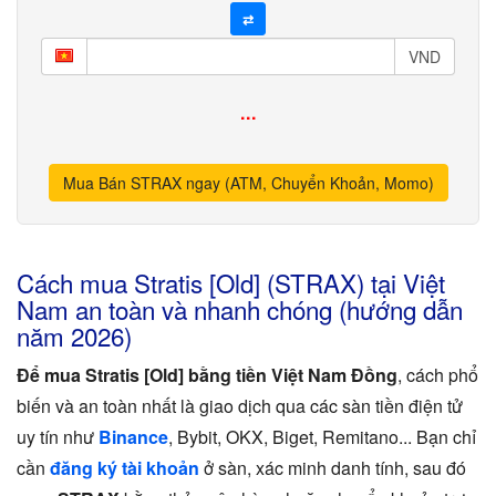
⇄
VND
...
Mua Bán STRAX ngay (ATM, Chuyển Khoản, Momo)
Cách mua Stratis [Old] (STRAX) tại Việt
Nam an toàn và nhanh chóng (hướng dẫn
năm 2026)
Để mua Stratis [Old] bằng tiền Việt Nam Đồng
, cách phổ
biến và an toàn nhất là giao dịch qua các sàn tiền điện tử
uy tín như
Binance
, Bybit, OKX, Biget, Remitano... Bạn chỉ
cần
đăng ký tài khoản
ở sàn, xác minh danh tính, sau đó