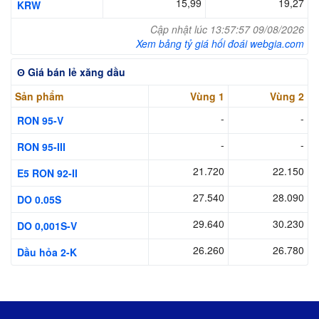
15,99
19,27
KRW
Cập nhật lúc 13:57:57 09/08/2026
Xem bảng tỷ giá hối đoái webgia.com
ʘ Giá bán lẻ xăng dầu
Sản phẩm
Vùng 1
Vùng 2
-
-
RON 95-V
-
-
RON 95-III
21.720
22.150
E5 RON 92-II
27.540
28.090
DO 0.05S
29.640
30.230
DO 0,001S-V
26.260
26.780
Dầu hỏa 2-K