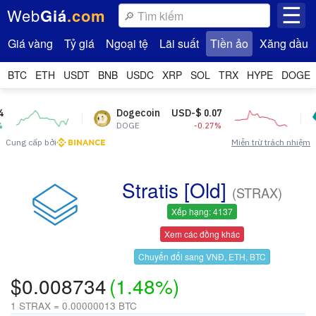
☰
Web
Giá
.com
Giá vàng
Tỷ giá
Ngoại tệ
Lãi suất
Tiền ảo
Xăng dầu
BTC
ETH
USDT
BNB
USDC
XRP
SOL
TRX
HYPE
DOGE
Dogecoin
USD-$ 0.07
Teth
DOGE
-0.27%
USDT
Cung cấp bởi
Miễn trừ trách nhiệm
Stratis [Old]
(STRAX)
Xếp hạng: 4137
Xem các đồng khác
Chuyển đổi sang VNĐ, ETH, BTC
$0.008734
(1.48%)
1 STRAX = 0.00000013 BTC