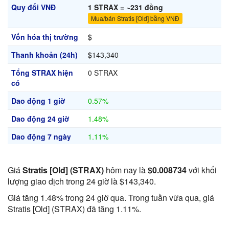
Quy đổi VNĐ
1 STRAX = ~231 đồng
Mua/bán Stratis [Old] bằng VNĐ
Vốn hóa thị trường
$
Thanh khoản (24h)
$143,340
Tổng STRAX hiện
0 STRAX
có
Dao động 1 giờ
0.57%
Dao động 24 giờ
1.48%
Dao động 7 ngày
1.11%
Giá
Stratis [Old] (STRAX)
hôm nay là
$0.008734
với khối
lượng giao dịch trong 24 giờ là $143,340.
Giá tăng 1.48% trong 24 giờ qua. Trong tuần vừa qua, giá
Stratis [Old] (STRAX) đã tăng 1.11%.