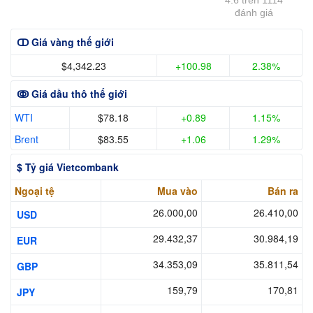
đánh giá
ↀ Giá vàng thế giới
$4,342.23
+100.98
2.38%
ↂ Giá dầu thô thế giới
WTI
$78.18
+0.89
1.15%
Brent
$83.55
+1.06
1.29%
$ Tỷ giá Vietcombank
Ngoại tệ
Mua vào
Bán ra
26.000,00
26.410,00
USD
29.432,37
30.984,19
EUR
34.353,09
35.811,54
GBP
159,79
170,81
JPY