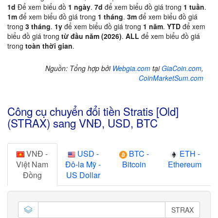
1d
Để xem biểu đồ
1 ngày
.
7d
để xem biểu đồ giá trong
1 tuần
.
1m
để xem biểu đồ giá trong
1 tháng
.
3m
để xem biểu đồ giá
trong
3 tháng
.
1y
để xem biểu đồ giá trong
1 năm
.
YTD
để xem
biểu đồ giá trong
từ đầu năm (2026)
.
ALL
để xem biểu đồ giá
trong
toàn thời gian
.
Nguồn: Tổng hợp bởi
Webgia.com
tại
GiaCoin.com
,
CoinMarketSum.com
Công cụ chuyển đổi tiền Stratis [Old]
(STRAX) sang VNĐ, USD, BTC
VNĐ -
USD -
BTC -
ETH -
Việt Nam
Đô-la Mỹ -
Bitcoin
Ethereum
Đồng
US Dollar
STRAX