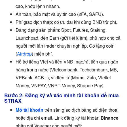
cao, khớp lệnh nhanh.
An toàn, bảo mật và uy tín cao (2FA, SAFU).
Phí giao dịch thấp; có ưu đãi khi dùng BNB trừ phí.
Đang dạng sản phẩm: Spot, Futures, Staking,
Launchpad, đến Earn (gửi tiết kiệm), phù hợp cho cả
người mới lẫn trader chuyên nghiệp. Có tặng coin
(
Airdrop
) miễn phí.
Hỗ trợ tiếng Việt và tiền VNĐ; nạp/rút tiền qua ngân
hàng trong nước (Vietcombank, Techcombank, MB,
VPBank, ACB...), ví điện tử (Momo, Zalo, Viettel
Money, VNPAY, VNPT Money, Shopee Pay).
Bước 2: Đăng ký và xác minh tài khoản để mua
STRAX
Mở tài khoản
trên sàn giao dịch bằng số điện thoại
hoặc địa chỉ email. Link đăng ký tài khoản
Binance
nhận gói Voucher cho người mới: