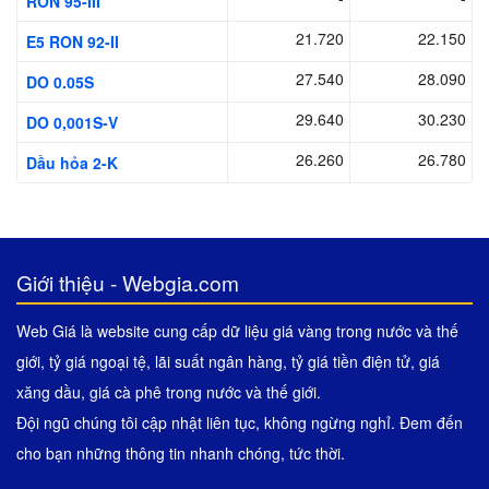
RON 95-III
21.720
22.150
E5 RON 92-II
27.540
28.090
DO 0.05S
29.640
30.230
DO 0,001S-V
26.260
26.780
Dầu hỏa 2-K
Giới thiệu - Webgia.com
Web Giá là website cung cấp dữ liệu giá vàng trong nước và thế
giới, tỷ giá ngoại tệ, lãi suất ngân hàng, tỷ giá tiền điện tử, giá
xăng dầu, giá cà phê trong nước và thế giới.
Đội ngũ chúng tôi cập nhật liên tục, không ngừng nghỉ. Đem đến
cho bạn những thông tin nhanh chóng, tức thời.