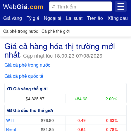
☰
Web
Giá
.com
Giá vàng
Tỷ giá
Ngoại tệ
Lãi suất
Tiền ảo
Xăng dầu
Cà phê trong nước
Cà phê thế giới
Giá cả hàng hóa thị trường mới
nhất
- Cập nhật lúc 18:00:23 07/08/2026
Giá cà phê trong nước
Giá cà phê quốc tế
ↀ Giá vàng thế giới
$4,325.87
+84.62
2.00%
ↂ Giá dầu thô thế giới
WTI
$76.80
-0.49
-0.63%
Brent
$81.85
-0.64
-0.78%