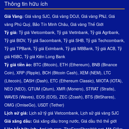
Thông tin hữu ích
Giá Vàng:
Giá vàng SJC
,
Giá vàng DOJI
,
Giá vàng PNJ
,
Giá
vàng Phú Quý
,
Bảo Tín Minh Châu
,
Giá vàng Thế Giới
Tỷ giá:
Tỷ giá Vietcombank
,
Tỷ giá Vietinbank
,
Tỷ giá Agribank
,
Tỷ giá BIDV
,
Tỷ giá Sacombank
,
Tỷ giá SHB
,
Tỷ giá Techcombank
,
Tỷ giá TPBank
,
Tỷ giá Eximbank
,
Tỷ giá MBBank
,
Tỷ giá ACB
,
Tỷ
giá HSBC
,
Tỷ giá Kiên Long Bank
Tỷ giá tiền ảo:
BTC (Bitcoin)
,
ETH (Ethereum)
,
BNB (Binance
Coin)
,
XRP (Ripple)
,
BCH (Bitcoin Cash)
,
XEM (NEM)
,
LTC
(Litecoin)
,
DASH (Dash)
,
ETC (Ethereum Classic)
,
MIOTA (IOTA)
,
NEO (NEO)
,
QTUM (Qtum)
,
XMR (Monero)
,
STRAT (Stratis)
,
WAVES (Waves)
,
EOS (EOS)
,
ZEC (Zcash)
,
BTS (BitShares)
,
OMG (OmiseGo)
,
USDT (Tether)
Lịch sử giá:
Lịch sử tỷ giá Vietcombank
,
Lịch sử giá vàng SJC
Giá xăng dầu:
Giá xăng dầu trong nước
,
Giá dầu thô thế giới