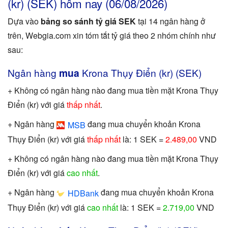
(kr) (SEK) hôm nay (06/08/2026)
Dựa vào
bảng so sánh tỷ giá SEK
tại 14 ngân hàng ở
trên, Webgia.com xin tóm tắt tỷ giá theo 2 nhóm chính như
sau:
Ngân hàng
mua
Krona Thụy Điển (kr) (SEK)
+ Không có ngân hàng nào đang mua tiền mặt Krona Thụy
Điển (kr) với giá
thấp nhất
.
+ Ngân hàng
đang mua chuyển khoản Krona
MSB
Thụy Điển (kr) với giá
thấp nhất
là: 1 SEK =
2.489,00
VND
+ Không có ngân hàng nào đang mua tiền mặt Krona Thụy
Điển (kr) với giá
cao nhất
.
+ Ngân hàng
đang mua chuyển khoản Krona
HDBank
Thụy Điển (kr) với giá
cao nhất
là: 1 SEK =
2.719,00
VND