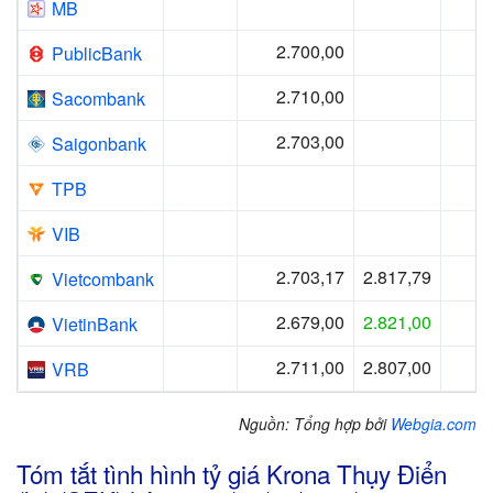
MB
2.700,00
2
PublicBank
2.710,00
2
Sacombank
2.703,00
Saigonbank
2
TPB
2
VIB
2.703,17
2.817,79
Vietcombank
2.679,00
2.821,00
VietinBank
2.711,00
2.807,00
VRB
Nguồn: Tổng hợp bởi
Webgia.com
Tóm tắt tình hình tỷ giá Krona Thụy Điển