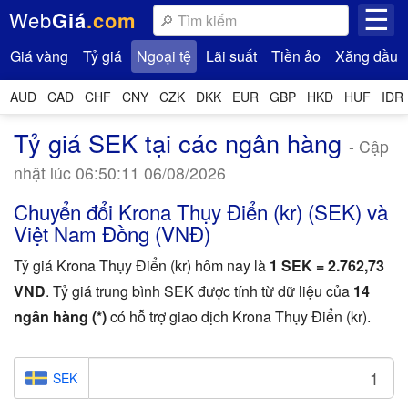
☰
Web
Giá
.com
Giá vàng
Tỷ giá
Ngoại tệ
Lãi suất
Tiền ảo
Xăng dầu
AUD
CAD
CHF
CNY
CZK
DKK
EUR
GBP
HKD
HUF
IDR
Tỷ giá SEK tại các ngân hàng
- Cập
nhật lúc 06:50:11 06/08/2026
Chuyển đổi Krona Thụy Điển (kr) (SEK) và
Việt Nam Đồng (VNĐ)
Tỷ giá Krona Thụy Điển (kr) hôm nay là
1 SEK = 2.762,73
VND
. Tỷ giá trung bình SEK được tính từ dữ liệu của
14
ngân hàng (*)
có hỗ trợ giao dịch Krona Thụy Điển (kr).
SEK