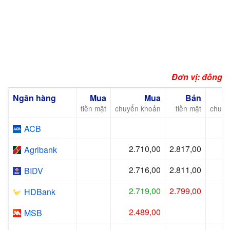
Đơn vị: đồng
Ngân hàng
Mua
Mua
Bán
tiền mặt
chuyển khoản
tiền mặt
chuyể
2
ACB
2.710,00
2.817,00
Agribank
2.716,00
2.811,00
BIDV
2.719,00
2.799,00
HDBank
2.489,00
2
MSB