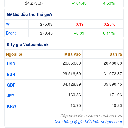
$4,279.37
+184.43
4.50%
ↂ Giá dầu thô thế giới
WTI
$75.03
-0.19
-0.25%
Brent
$79.45
+0.09
0.11%
$ Tỷ giá Vietcombank
Ngoại tệ
Mua vào
Bán ra
26.050,00
26.460,00
USD
29.516,69
31.072,87
EUR
34.428,89
35.890,45
GBP
160,86
171,96
JPY
15,95
19,23
KRW
Cập nhật lúc 06:48:07 06/08/2026
Xem bảng tỷ giá hối đoái webgia.com