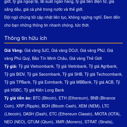
giới, tỷ giá ngoại tệ, lãi suất ngân hàng, tỷ giá tiền điện tử, giá
xăng dầu, giá cà phê trong nước và thế giới.
Đội ngũ chúng tôi cập nhật liên tục, không ngừng nghỉ. Đem đến
cho bạn những thông tin nhanh chóng, tức thời.
Thông tin hữu ích
Giá Vàng:
Giá vàng SJC
,
Giá vàng DOJI
,
Giá vàng PNJ
,
Giá
vàng Phú Quý
,
Bảo Tín Minh Châu
,
Giá vàng Thế Giới
Tỷ giá:
Tỷ giá Vietcombank
,
Tỷ giá Vietinbank
,
Tỷ giá Agribank
,
Tỷ giá BIDV
,
Tỷ giá Sacombank
,
Tỷ giá SHB
,
Tỷ giá Techcombank
,
Tỷ giá TPBank
,
Tỷ giá Eximbank
,
Tỷ giá MBBank
,
Tỷ giá ACB
,
Tỷ
giá HSBC
,
Tỷ giá Kiên Long Bank
Tỷ giá tiền ảo:
BTC (Bitcoin)
,
ETH (Ethereum)
,
BNB (Binance
Coin)
,
XRP (Ripple)
,
BCH (Bitcoin Cash)
,
XEM (NEM)
,
LTC
(Litecoin)
,
DASH (Dash)
,
ETC (Ethereum Classic)
,
MIOTA (IOTA)
,
NEO (NEO)
,
QTUM (Qtum)
,
XMR (Monero)
,
STRAT (Stratis)
,