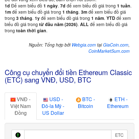
1d
Để xem biểu đồ
1 ngày
.
7d
để xem biểu đồ giá trong
1 tuần
.
1m
để xem biểu đồ giá trong
1 tháng
.
3m
để xem biểu đồ giá
trong
3 tháng
.
1y
để xem biểu đồ giá trong
1 năm
.
YTD
để xem
biểu đồ giá trong
từ đầu năm (2026)
.
ALL
để xem biểu đồ giá
trong
toàn thời gian
.
Nguồn: Tổng hợp bởi
Webgia.com
tại
GiaCoin.com
,
CoinMarketSum.com
Công cụ chuyển đổi tiền Ethereum Classic
(ETC) sang VNĐ, USD, BTC
VNĐ -
USD -
BTC -
ETH -
Việt Nam
Đô-la Mỹ -
Bitcoin
Ethereum
Đồng
US Dollar
ETC