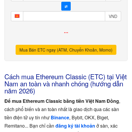
⇄
VND
...
Mua Bán ETC ngay (ATM, Chuyển Khoản, Momo)
Cách mua Ethereum Classic (ETC) tại Việt
Nam an toàn và nhanh chóng (hướng dẫn
năm 2026)
Để mua Ethereum Classic bằng tiền Việt Nam Đồng
,
cách phổ biến và an toàn nhất là giao dịch qua các sàn
tiền điện tử uy tín như
Binance
, Bybit, OKX, Biget,
Remitano... Bạn chỉ cần
đăng ký tài khoản
ở sàn, xác