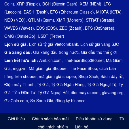
Coin)
,
XRP (Ripple)
,
BCH (Bitcoin Cash)
,
XEM (NEM)
,
LTC
(Litecoin)
,
DASH (Dash)
,
ETC (Ethereum Classic)
,
MIOTA (IOTA)
,
NEO (NEO)
,
QTUM (Qtum)
,
XMR (Monero)
,
STRAT (Stratis)
,
WAVES (Waves)
,
EOS (EOS)
,
ZEC (Zcash)
,
BTS (BitShares)
,
OMG (OmiseGo)
,
USDT (Tether)
Lịch sử giá:
Lịch sử tỷ giá Vietcombank
,
Lịch sử giá vàng SJC
Giá xăng dầu:
Giá xăng dầu trong nước
,
Giá dầu thô thế giới
Liên kết hữu ích:
AmLich.com
,
TheFaceShop360.net
,
Mã Giảm
Giá
,
mgg.vn
,
Mã giảm giá Shopee
,
The Face Shop
,
cách bán
hàng trên shopee
,
mã giảm giá shopee
,
Shop Sách
,
Sách đây rồi
,
Điện máy Thanh
,
Tỷ Giá
,
Tỷ Giá Ngân Hàng
,
Tỷ Giá Ngoại Tệ
,
Tỷ
Giá Tiền Điện Tử
,
Tỷ Giá Ngoại Hối
,
dienmayxa.com
,
giavang.org
,
GiaCoin.com
,
So Sánh Giá
,
đăng ký binance
Giới thiệu
Chính sách bảo mật
Điều khoản sử dụng
Từ
chối trách nhiệm
Liên hệ