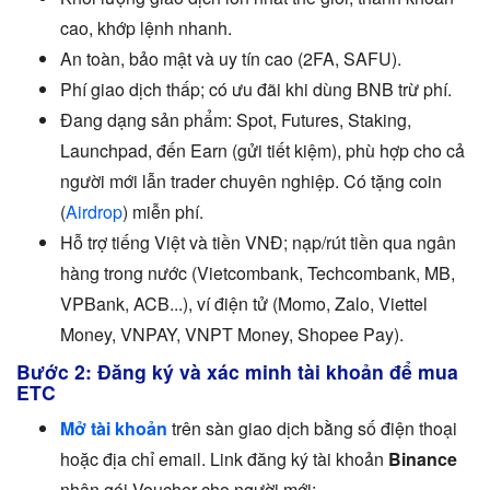
cao, khớp lệnh nhanh.
An toàn, bảo mật và uy tín cao (2FA, SAFU).
Phí giao dịch thấp; có ưu đãi khi dùng BNB trừ phí.
Đang dạng sản phẩm: Spot, Futures, Staking,
Launchpad, đến Earn (gửi tiết kiệm), phù hợp cho cả
người mới lẫn trader chuyên nghiệp. Có tặng coin
(
Airdrop
) miễn phí.
Hỗ trợ tiếng Việt và tiền VNĐ; nạp/rút tiền qua ngân
hàng trong nước (Vietcombank, Techcombank, MB,
VPBank, ACB...), ví điện tử (Momo, Zalo, Viettel
Money, VNPAY, VNPT Money, Shopee Pay).
Bước 2: Đăng ký và xác minh tài khoản để mua
ETC
Mở tài khoản
trên sàn giao dịch bằng số điện thoại
hoặc địa chỉ email. Link đăng ký tài khoản
Binance
nhận gói Voucher cho người mới: