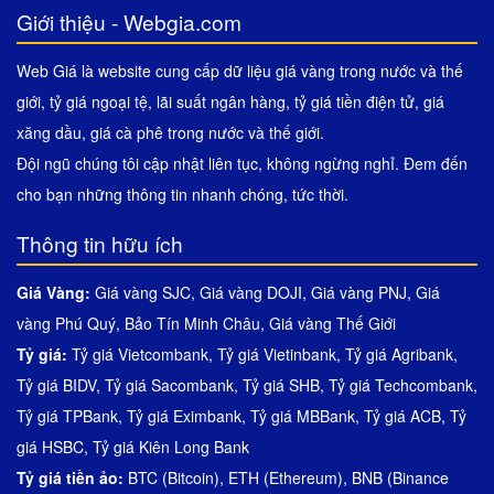
Giới thiệu - Webgia.com
Web Giá là website cung cấp dữ liệu giá vàng trong nước và thế
giới, tỷ giá ngoại tệ, lãi suất ngân hàng, tỷ giá tiền điện tử, giá
xăng dầu, giá cà phê trong nước và thế giới.
Đội ngũ chúng tôi cập nhật liên tục, không ngừng nghỉ. Đem đến
cho bạn những thông tin nhanh chóng, tức thời.
Thông tin hữu ích
Giá Vàng:
Giá vàng SJC
,
Giá vàng DOJI
,
Giá vàng PNJ
,
Giá
vàng Phú Quý
,
Bảo Tín Minh Châu
,
Giá vàng Thế Giới
Tỷ giá:
Tỷ giá Vietcombank
,
Tỷ giá Vietinbank
,
Tỷ giá Agribank
,
Tỷ giá BIDV
,
Tỷ giá Sacombank
,
Tỷ giá SHB
,
Tỷ giá Techcombank
,
Tỷ giá TPBank
,
Tỷ giá Eximbank
,
Tỷ giá MBBank
,
Tỷ giá ACB
,
Tỷ
giá HSBC
,
Tỷ giá Kiên Long Bank
Tỷ giá tiền ảo:
BTC (Bitcoin)
,
ETH (Ethereum)
,
BNB (Binance