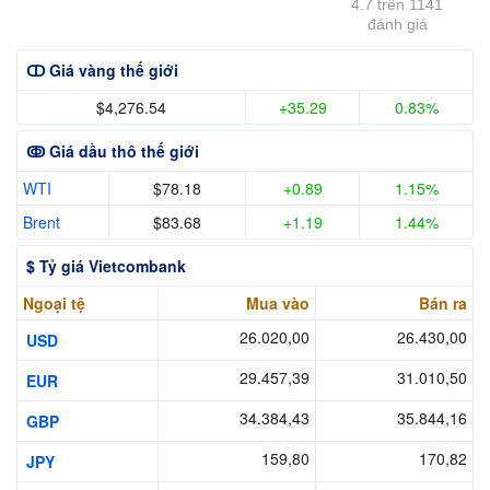
4.7 trên 1141
đánh giá
ↀ Giá vàng thế giới
$4,276.54
+35.29
0.83%
ↂ Giá dầu thô thế giới
WTI
$78.18
+0.89
1.15%
Brent
$83.68
+1.19
1.44%
$ Tỷ giá Vietcombank
Ngoại tệ
Mua vào
Bán ra
26.020,00
26.430,00
USD
29.457,39
31.010,50
EUR
34.384,43
35.844,16
GBP
159,80
170,82
JPY