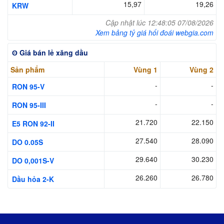
15,97
19,26
KRW
Cập nhật lúc 12:48:05 07/08/2026
Xem bảng tỷ giá hối đoái webgia.com
ʘ Giá bán lẻ xăng dầu
Sản phẩm
Vùng 1
Vùng 2
-
-
RON 95-V
-
-
RON 95-III
21.720
22.150
E5 RON 92-II
27.540
28.090
DO 0.05S
29.640
30.230
DO 0,001S-V
26.260
26.780
Dầu hỏa 2-K