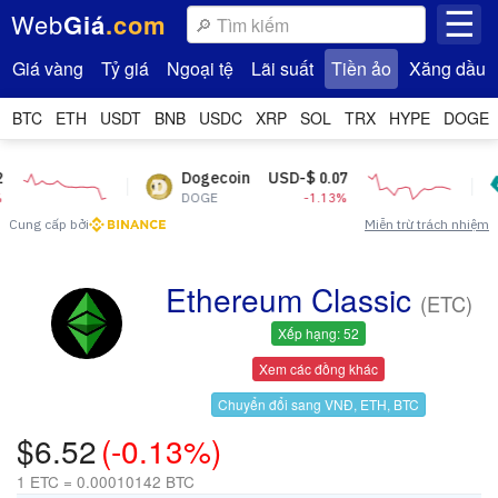
☰
Web
Giá
.com
Giá vàng
Tỷ giá
Ngoại tệ
Lãi suất
Tiền ảo
Xăng dầu
BTC
ETH
USDT
BNB
USDC
XRP
SOL
TRX
HYPE
DOGE
Dogecoin
USD-$ 0.07
Teth
DOGE
-1.13%
USDT
Cung cấp bởi
Miễn trừ trách nhiệm
Ethereum Classic
(ETC)
Xếp hạng: 52
Xem các đồng khác
Chuyển đổi sang VNĐ, ETH, BTC
$6.52
(-0.13%)
1 ETC = 0.00010142 BTC