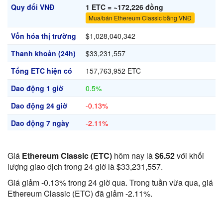
Quy đổi VNĐ
1 ETC = ~172,226 đồng
Mua/bán Ethereum Classic bằng VNĐ
Vốn hóa thị trường
$1,028,040,342
Thanh khoản (24h)
$33,231,557
Tổng ETC hiện có
157,763,952 ETC
Dao động 1 giờ
0.5%
Dao động 24 giờ
-0.13%
Dao động 7 ngày
-2.11%
Giá
Ethereum Classic (ETC)
hôm nay là
$6.52
với khối
lượng giao dịch trong 24 giờ là $33,231,557.
Giá giảm -0.13% trong 24 giờ qua. Trong tuần vừa qua, giá
Ethereum Classic (ETC) đã giảm -2.11%.