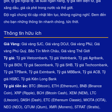
giới, tỷ giá ngoại tệ, lãi suất ngân hàng, tỷ giá tiền điện tử, giá
xăng dầu, giá cà phê trong nước và thế giới.
Đội ngũ chúng tôi cập nhật liên tục, không ngừng nghỉ. Đem đến
cho bạn những thông tin nhanh chóng, tức thời.
Thông tin hữu ích
Giá Vàng:
Giá vàng SJC
,
Giá vàng DOJI
,
Giá vàng PNJ
,
Giá
vàng Phú Quý
,
Bảo Tín Minh Châu
,
Giá vàng Thế Giới
Tỷ giá:
Tỷ giá Vietcombank
,
Tỷ giá Vietinbank
,
Tỷ giá Agribank
,
Tỷ giá BIDV
,
Tỷ giá Sacombank
,
Tỷ giá SHB
,
Tỷ giá Techcombank
,
Tỷ giá TPBank
,
Tỷ giá Eximbank
,
Tỷ giá MBBank
,
Tỷ giá ACB
,
Tỷ
giá HSBC
,
Tỷ giá Kiên Long Bank
Tỷ giá tiền ảo:
BTC (Bitcoin)
,
ETH (Ethereum)
,
BNB (Binance
Coin)
,
XRP (Ripple)
,
BCH (Bitcoin Cash)
,
XEM (NEM)
,
LTC
(Litecoin)
,
DASH (Dash)
,
ETC (Ethereum Classic)
,
MIOTA (IOTA)
,
NEO (NEO)
,
QTUM (Qtum)
,
XMR (Monero)
,
STRAT (Stratis)
,