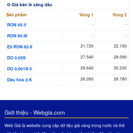
ʘ Giá bán lẻ xăng dầu
Sản phẩm
Vùng 1
Vùng 2
-
-
RON 95-V
-
-
RON 95-III
21.720
22.150
E5 RON 92-II
27.540
28.090
DO 0.05S
29.640
30.230
DO 0,001S-V
26.260
26.780
Dầu hỏa 2-K
Giới thiệu - Webgia.com
Web Giá là website cung cấp dữ liệu giá vàng trong nước và thế