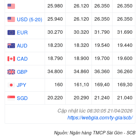
25.980
26.120
26.350
26.350
25.940
26.120
26.350
26.350
USD
(5-20)
30.270
30.320
31.790
31.690
EUR
8.
0
8.
0
.5
0
.
0
AUD
8.7
0
8.
00
.700
.600
CAD
.800
.860
6.
60
6.
60
GBP
60
6
,
0
6
,
0
6
,
0
JPY
20.220
20.290
21.240
21.040
SGD
Cập nhật lúc 08:30:05 21/04/2026
https://webgia.com/ty-gia/scb/
Nguồn: Ngân hàng TMCP Sài Gòn - SCB