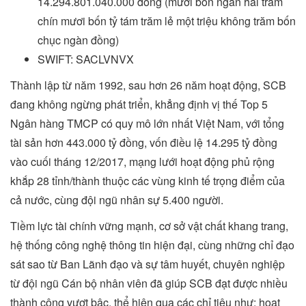
14.294.801.040.000 đồng (mười bốn ngàn hai trăm
chín mươi bốn tỷ tám trăm lẻ một triệu không trăm bốn
chục ngàn đồng)
SWIFT: SACLVNVX
Thành lập từ năm 1992, sau hơn 26 năm hoạt động, SCB
đang không ngừng phát triển, khẳng định vị thế Top 5
Ngân hàng TMCP có quy mô lớn nhất Việt Nam, với tổng
tài sản hơn 443.000 tỷ đồng, vốn điều lệ 14.295 tỷ đồng
vào cuối tháng 12/2017, mạng lưới hoạt động phủ rộng
khắp 28 tỉnh/thành thuộc các vùng kinh tế trọng điểm của
cả nước, cùng đội ngũ nhân sự 5.400 người.
Tiềm lực tài chính vững mạnh, cơ sở vật chất khang trang,
hệ thống công nghệ thông tin hiện đại, cùng những chỉ đạo
sát sao từ Ban Lãnh đạo và sự tâm huyết, chuyên nghiệp
từ đội ngũ Cán bộ nhân viên đã giúp SCB đạt được nhiều
thành công vượt bậc, thể hiện qua các chỉ tiêu như: hoạt