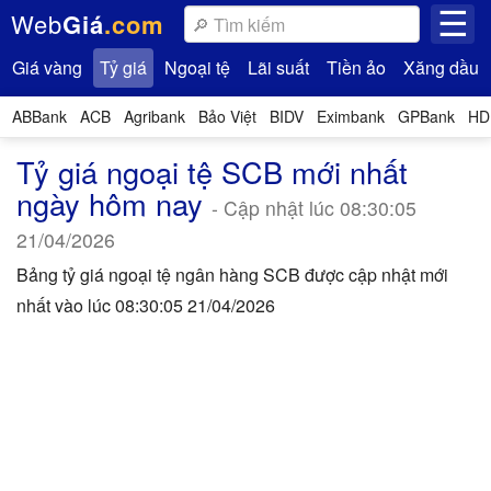
☰
Web
Giá
.com
Giá vàng
Tỷ giá
Ngoại tệ
Lãi suất
Tiền ảo
Xăng dầu
ABBank
ACB
Agribank
Bảo Việt
BIDV
Eximbank
GPBank
HD
Tỷ giá ngoại tệ SCB mới nhất
ngày hôm nay
- Cập nhật lúc 08:30:05
21/04/2026
Bảng tỷ giá ngoại tệ ngân hàng SCB được cập nhật mới
nhất vào lúc 08:30:05 21/04/2026