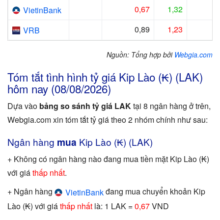
0,67
1,32
VietinBank
0,89
1,23
VRB
Nguồn: Tổng hợp bởi
Webgia.com
Tóm tắt tình hình tỷ giá Kip Lào (₭) (LAK)
hôm nay (08/08/2026)
Dựa vào
bảng so sánh tỷ giá LAK
tại 8 ngân hàng ở trên,
Webgia.com xin tóm tắt tỷ giá theo 2 nhóm chính như sau:
Ngân hàng
mua
Kip Lào (₭) (LAK)
+ Không có ngân hàng nào đang mua tiền mặt Kip Lào (₭)
với giá
thấp nhất
.
+ Ngân hàng
đang mua chuyển khoản Kip
VietinBank
Lào (₭) với giá
thấp nhất
là: 1 LAK =
0,67
VND