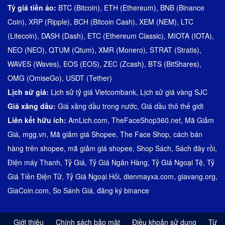
Tỷ giá tiền ảo:
BTC (Bitcoin)
,
ETH (Ethereum)
,
BNB (Binance
Coin)
,
XRP (Ripple)
,
BCH (Bitcoin Cash)
,
XEM (NEM)
,
LTC
(Litecoin)
,
DASH (Dash)
,
ETC (Ethereum Classic)
,
MIOTA (IOTA)
,
NEO (NEO)
,
QTUM (Qtum)
,
XMR (Monero)
,
STRAT (Stratis)
,
WAVES (Waves)
,
EOS (EOS)
,
ZEC (Zcash)
,
BTS (BitShares)
,
OMG (OmiseGo)
,
USDT (Tether)
Lịch sử giá:
Lịch sử tỷ giá Vietcombank
,
Lịch sử giá vàng SJC
Giá xăng dầu:
Giá xăng dầu trong nước
,
Giá dầu thô thế giới
Liên kết hữu ích:
AmLich.com
,
TheFaceShop360.net
,
Mã Giảm
Giá
,
mgg.vn
,
Mã giảm giá Shopee
,
The Face Shop
,
cách bán
hàng trên shopee
,
mã giảm giá shopee
,
Shop Sách
,
Sách đây rồi
,
Điện máy Thanh
,
Tỷ Giá
,
Tỷ Giá Ngân Hàng
,
Tỷ Giá Ngoại Tệ
,
Tỷ
Giá Tiền Điện Tử
,
Tỷ Giá Ngoại Hối
,
dienmayxa.com
,
giavang.org
,
GiaCoin.com
,
So Sánh Giá
,
đăng ký binance
Giới thiệu
Chính sách bảo mật
Điều khoản sử dụng
Từ