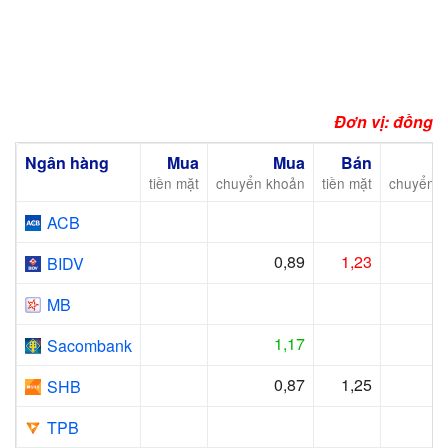
Đơn vị: đồng
Ngân hàng
Mua
Mua
Bán
tiền mặt
chuyển khoản
tiền mặt
chuyển 
ACB
0,89
1,23
BIDV
MB
1,17
Sacombank
0,87
1,25
SHB
TPB