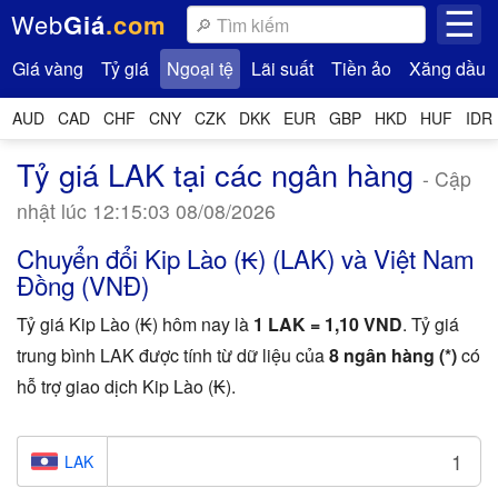
☰
Web
Giá
.com
Giá vàng
Tỷ giá
Ngoại tệ
Lãi suất
Tiền ảo
Xăng dầu
AUD
CAD
CHF
CNY
CZK
DKK
EUR
GBP
HKD
HUF
IDR
Tỷ giá LAK tại các ngân hàng
- Cập
nhật lúc 12:15:03 08/08/2026
Chuyển đổi Kip Lào (₭) (LAK) và Việt Nam
Đồng (VNĐ)
Tỷ giá Kip Lào (₭) hôm nay là
1 LAK = 1,10 VND
. Tỷ giá
trung bình LAK được tính từ dữ liệu của
8 ngân hàng (*)
có
hỗ trợ giao dịch Kip Lào (₭).
LAK