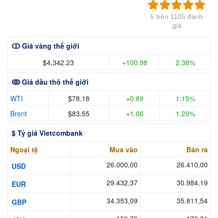
5 trên 1105 đánh
giá
ↀ Giá vàng thế giới
$4,342.23
+100.98
2.38%
ↂ Giá dầu thô thế giới
WTI
$78.18
+0.89
1.15%
Brent
$83.55
+1.06
1.29%
$ Tỷ giá Vietcombank
Ngoại tệ
Mua vào
Bán ra
26.000,00
26.410,00
USD
29.432,37
30.984,19
EUR
34.353,09
35.811,54
GBP