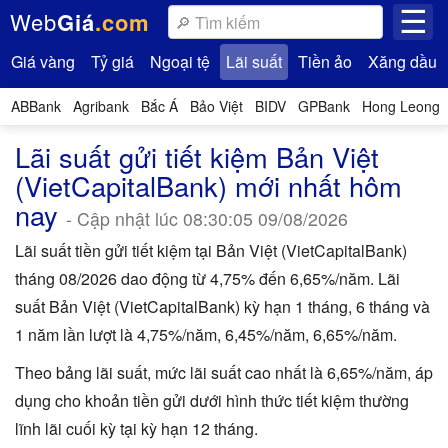
☰
Web
Giá
.com
Giá vàng
Tỷ giá
Ngoại tệ
Lãi suất
Tiền ảo
Xăng dầu
ABBank
Agribank
Bắc Á
Bảo Việt
BIDV
GPBank
Hong Leong
Lãi suất gửi tiết kiệm Bản Việt
(VietCapitalBank) mới nhất hôm
nay
- Cập nhật lúc 08:30:05 09/08/2026
Lãi suất tiền gửi tiết kiệm tại Bản Việt (VietCapitalBank)
tháng 08/2026 dao động từ 4,75% đến 6,65%/năm. Lãi
suất Bản Việt (VietCapitalBank) kỳ hạn 1 tháng, 6 tháng và
1 năm lần lượt là 4,75%/năm, 6,45%/năm, 6,65%/năm.
Theo bảng lãi suất, mức lãi suất cao nhất là 6,65%/năm, áp
dụng cho khoản tiền gửi dưới hình thức tiết kiệm thường
lĩnh lãi cuối kỳ tại kỳ hạn 12 tháng.