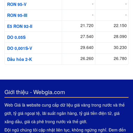
-
-
RON 95-V
-
-
RON 95-III
21.720
22.150
E5 RON 92-II
27.540
28.090
DO 0.05S
29.640
30.230
DO 0,001S-V
26.260
26.780
Dầu hỏa 2-K
Giới thiệu - Webgia.com
Web Giá là website cung cấp dữ liệu giá vàng trong nước và thế
giới, tỷ giá ngoại tệ, lãi suất ngân hàng, tỷ giá tiền điện tử, giá
xăng dầu, giá cà phê trong nước và thế giới.
Đội ngũ chúng tôi cập nhật liên tục, không ngừng nghỉ. Đem đến