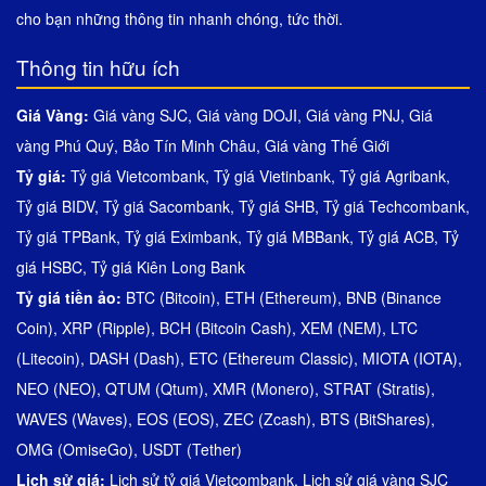
cho bạn những thông tin nhanh chóng, tức thời.
Thông tin hữu ích
Giá Vàng:
Giá vàng SJC
,
Giá vàng DOJI
,
Giá vàng PNJ
,
Giá
vàng Phú Quý
,
Bảo Tín Minh Châu
,
Giá vàng Thế Giới
Tỷ giá:
Tỷ giá Vietcombank
,
Tỷ giá Vietinbank
,
Tỷ giá Agribank
,
Tỷ giá BIDV
,
Tỷ giá Sacombank
,
Tỷ giá SHB
,
Tỷ giá Techcombank
,
Tỷ giá TPBank
,
Tỷ giá Eximbank
,
Tỷ giá MBBank
,
Tỷ giá ACB
,
Tỷ
giá HSBC
,
Tỷ giá Kiên Long Bank
Tỷ giá tiền ảo:
BTC (Bitcoin)
,
ETH (Ethereum)
,
BNB (Binance
Coin)
,
XRP (Ripple)
,
BCH (Bitcoin Cash)
,
XEM (NEM)
,
LTC
(Litecoin)
,
DASH (Dash)
,
ETC (Ethereum Classic)
,
MIOTA (IOTA)
,
NEO (NEO)
,
QTUM (Qtum)
,
XMR (Monero)
,
STRAT (Stratis)
,
WAVES (Waves)
,
EOS (EOS)
,
ZEC (Zcash)
,
BTS (BitShares)
,
OMG (OmiseGo)
,
USDT (Tether)
Lịch sử giá:
Lịch sử tỷ giá Vietcombank
,
Lịch sử giá vàng SJC