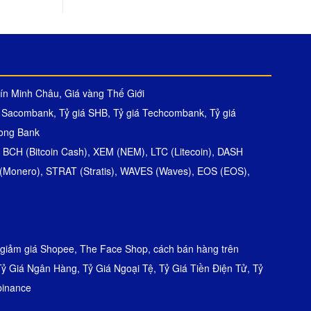
ín Minh Châu
,
Giá vàng Thế Giới
á Sacombank
,
Tỷ giá SHB
,
Tỷ giá Techcombank
,
Tỷ giá
Long Bank
,
BCH (Bitcoin Cash)
,
XEM (NEM)
,
LTC (Litecoin)
,
DASH
(Monero)
,
STRAT (Stratis)
,
WAVES (Waves)
,
EOS (EOS)
,
giảm giá Shopee
,
The Face Shop
,
cách bán hàng trên
Tỷ Giá Ngân Hàng
,
Tỷ Giá Ngoại Tệ
,
Tỷ Giá Tiền Điện Tử
,
Tỷ
binance