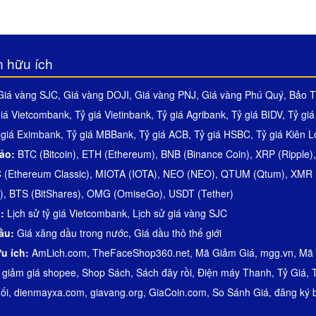
n hữu ích
Giá vàng SJC
,
Giá vàng DOJI
,
Giá vàng PNJ
,
Giá vàng Phú Quý
,
Bảo T
giá Vietcombank
,
Tỷ giá Vietinbank
,
Tỷ giá Agribank
,
Tỷ giá BIDV
,
Tỷ gi
 giá Eximbank
,
Tỷ giá MBBank
,
Tỷ giá ACB
,
Tỷ giá HSBC
,
Tỷ giá Kiên 
 ảo:
BTC (Bitcoin)
,
ETH (Ethereum)
,
BNB (Binance Coin)
,
XRP (Ripple)
 (Ethereum Classic)
,
MIOTA (IOTA)
,
NEO (NEO)
,
QTUM (Qtum)
,
XMR 
)
,
BTS (BitShares)
,
OMG (OmiseGo)
,
USDT (Tether)
á:
Lịch sử tỷ giá Vietcombank
,
Lịch sử giá vàng SJC
dầu:
Giá xăng dầu trong nước
,
Giá dầu thô thế giới
ữu ích:
AmLich.com
,
TheFaceShop360.net
,
Mã Giảm Giá
,
mgg.vn
,
Mã 
 giảm giá shopee
,
Shop Sách
,
Sách đây rồi
,
Điện máy Thanh
,
Tỷ Giá
,
ối
,
dienmayxa.com
,
giavang.org
,
GiaCoin.com
,
So Sánh Giá
,
đăng ký 