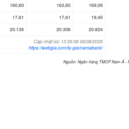
,
3,
9,
9
17,61
17,61
19,45
20.136
20.306
20.824
Cập nhật lúc 13:35:06 06/08/2026
https://webgia.com/ty-gia/namabank/
Nguồn: Ngân hàng TMCP Nam Á - 