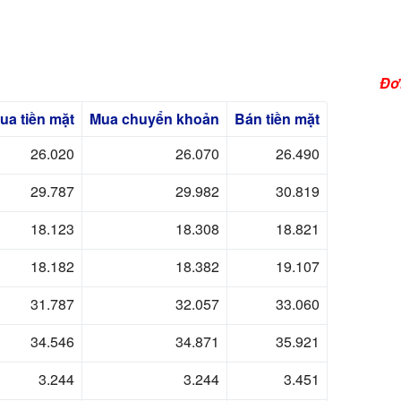
Đơ
ua
tiền mặt
Mua
chuyển khoản
Bán
tiền mặt
26.020
26.070
26.490
29.787
29.982
30.819
18.123
18.308
18.821
18.182
18.382
19.107
3
.7
7
32.
7
33.
34.
4
34.
7
3
.92
3.244
3.244
3.4