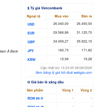
$ Tỷ giá Vietcombank
Ngoại tệ
Mua vào
Bán ra
26.040,00
26.450,00
USD
29.566,86
31.125,70
EUR
34.459,27
35.922,15
GBP
160,73
171,82
JPY
Nam Á Bank
15,99
19,28
KRW
Cập nhật lúc 13:23:35 06/08/2026
Xem bảng tỷ giá hối đoái webgia.com
ʘ Giá bán lẻ xăng dầu
Sản phẩm
Vùng 1
Vùng 2
-
-
RON 95-V
-
-