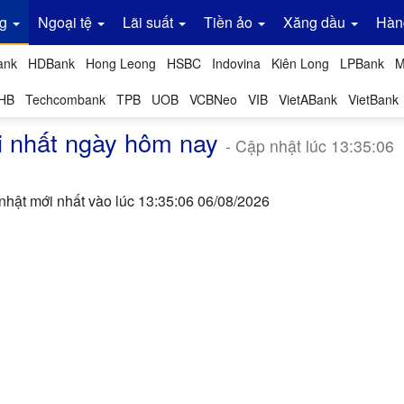
g
Ngoại tệ
Lãi suất
Tiền ảo
Xăng dầu
Hàn
ank
HDBank
Hong Leong
HSBC
Indovina
Kiên Long
LPBank
M
HB
Techcombank
TPB
UOB
VCBNeo
VIB
VietABank
VietBank
i nhất ngày hôm nay
- Cập nhật lúc 13:35:06
hật mới nhất vào lúc 13:35:06 06/08/2026