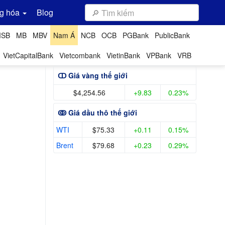
g hóa
Blog
SB
MB
MBV
Nam Á
NCB
OCB
PGBank
PublicBank
VietCapitalBank
Vietcombank
VietinBank
VPBank
VRB
ↀ Giá vàng thế giới
$4,254.56
+9.83
0.23%
ↂ Giá dầu thô thế giới
WTI
$75.33
+0.11
0.15%
Brent
$79.68
+0.23
0.29%