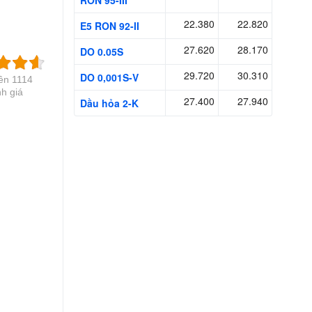
RON 95-III
22.380
22.820
E5 RON 92-II
27.620
28.170
DO 0.05S
29.720
30.310
DO 0,001S-V
rên 1114
h giá
27.400
27.940
Dầu hỏa 2-K