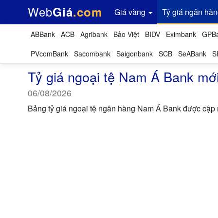
Web
Giá
.com
Giá vàng
Tỷ giá
ngân hàn
ABBank
ACB
Agribank
Bảo Việt
BIDV
Eximbank
GPB
PVcomBank
Sacombank
Saigonbank
SCB
SeABank
S
Tỷ giá ngoại tệ Nam Á Bank mớ
06/08/2026
Bảng tỷ giá ngoại tệ ngân hàng Nam Á Bank được cập n