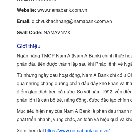
Website:
www.namabank.com.vn
Email:
dichvukhachhang@namabank.com.vn
Swift Code:
NAMAVNVX
Giới thiệu
Ngân hàng TMCP Nam Á (Nam A Bank) chính thức hoạt 
phần đầu tiên được thành lập sau khi Pháp lệnh về N
Từ những ngày đầu hoạt động, Nam A Bank chỉ có 3 Chi
qua những chặng đường phấn đấu đầy khó khăn và th
điểm giao dịch trên cả nước. So với năm 1992, vốn điều
phần lớn là cán bộ trẻ, năng động, được đào tạo chính
Mục tiêu hiện nay của Nam A Bank là phấn đấu thành m
phát triển nhanh, vững chắc, an toàn và hiệu quả và kh
Xem thêm tại
https://www.namabank.com.vn/