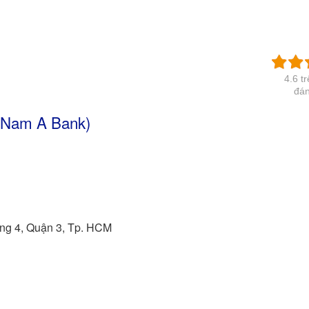
4.6 t
đán
(Nam A Bank)
ng 4, Quận 3, Tp. HCM