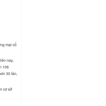
ơng mại cổ
Đến nay,
m 106
hơn 30 lần,
n cơ sở