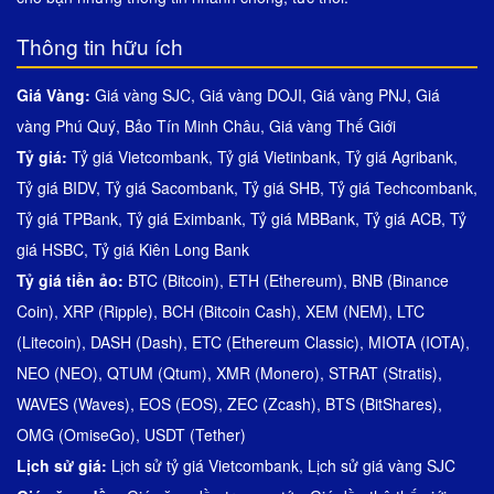
Thông tin hữu ích
Giá Vàng:
Giá vàng SJC
,
Giá vàng DOJI
,
Giá vàng PNJ
,
Giá
vàng Phú Quý
,
Bảo Tín Minh Châu
,
Giá vàng Thế Giới
Tỷ giá:
Tỷ giá Vietcombank
,
Tỷ giá Vietinbank
,
Tỷ giá Agribank
,
Tỷ giá BIDV
,
Tỷ giá Sacombank
,
Tỷ giá SHB
,
Tỷ giá Techcombank
,
Tỷ giá TPBank
,
Tỷ giá Eximbank
,
Tỷ giá MBBank
,
Tỷ giá ACB
,
Tỷ
giá HSBC
,
Tỷ giá Kiên Long Bank
Tỷ giá tiền ảo:
BTC (Bitcoin)
,
ETH (Ethereum)
,
BNB (Binance
Coin)
,
XRP (Ripple)
,
BCH (Bitcoin Cash)
,
XEM (NEM)
,
LTC
(Litecoin)
,
DASH (Dash)
,
ETC (Ethereum Classic)
,
MIOTA (IOTA)
,
NEO (NEO)
,
QTUM (Qtum)
,
XMR (Monero)
,
STRAT (Stratis)
,
WAVES (Waves)
,
EOS (EOS)
,
ZEC (Zcash)
,
BTS (BitShares)
,
OMG (OmiseGo)
,
USDT (Tether)
Lịch sử giá:
Lịch sử tỷ giá Vietcombank
,
Lịch sử giá vàng SJC