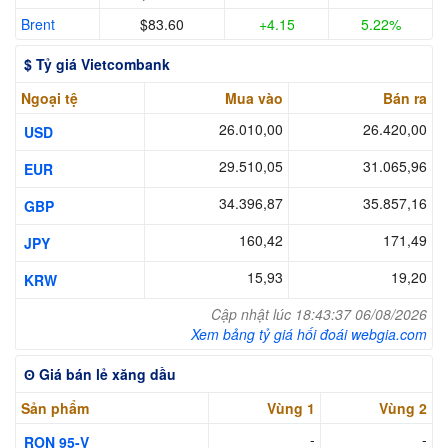
Brent
$83.60
+4.15
5.22%
$ Tỷ giá Vietcombank
Ngoại tệ
Mua vào
Bán ra
26.010,00
26.420,00
USD
29.510,05
31.065,96
EUR
34.396,87
35.857,16
GBP
160,42
171,49
JPY
15,93
19,20
KRW
Cập nhật lúc 18:43:37 06/08/2026
Xem bảng tỷ giá hối đoái webgia.com
ʘ Giá bán lẻ xăng dầu
Sản phẩm
Vùng 1
Vùng 2
-
-
RON 95-V