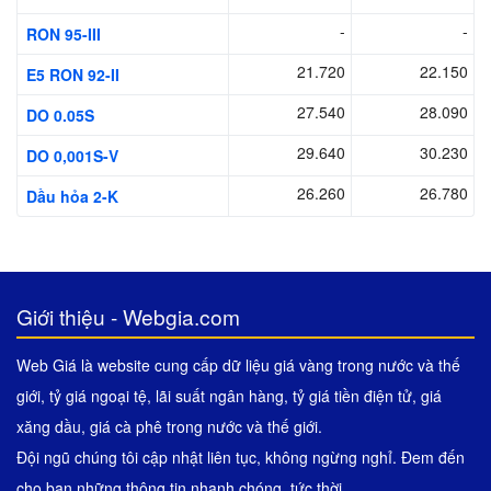
-
-
RON 95-III
21.720
22.150
E5 RON 92-II
27.540
28.090
DO 0.05S
29.640
30.230
DO 0,001S-V
26.260
26.780
Dầu hỏa 2-K
Giới thiệu - Webgia.com
Web Giá là website cung cấp dữ liệu giá vàng trong nước và thế
giới, tỷ giá ngoại tệ, lãi suất ngân hàng, tỷ giá tiền điện tử, giá
xăng dầu, giá cà phê trong nước và thế giới.
Đội ngũ chúng tôi cập nhật liên tục, không ngừng nghỉ. Đem đến
cho bạn những thông tin nhanh chóng, tức thời.