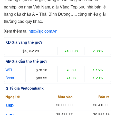
nghiệp lớn nhất Việt Nam, giải Vàng Top 500 nhà bán lẻ
hàng đầu châu Á – Thái Bình Dương…., cùng nhiều giải
thưởng cao quý khác.
Xem thêm tại
http://sjc.com.vn
ↀ Giá vàng thế giới
$4,342.23
+100.98
2.38%
ↂ Giá dầu thô thế giới
WTI
$78.18
+0.89
1.15%
Brent
$83.55
+1.06
1.29%
$ Tỷ giá Vietcombank
Ngoại tệ
Mua vào
Bán ra
26.000,00
26.410,00
USD
29.432,37
30.984,19