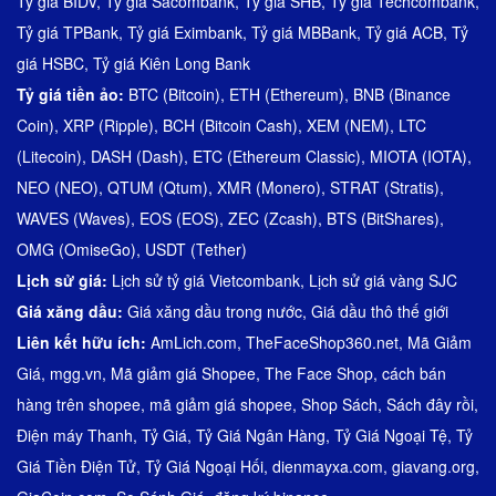
Tỷ giá BIDV
,
Tỷ giá Sacombank
,
Tỷ giá SHB
,
Tỷ giá Techcombank
,
Tỷ giá TPBank
,
Tỷ giá Eximbank
,
Tỷ giá MBBank
,
Tỷ giá ACB
,
Tỷ
giá HSBC
,
Tỷ giá Kiên Long Bank
Tỷ giá tiền ảo:
BTC (Bitcoin)
,
ETH (Ethereum)
,
BNB (Binance
Coin)
,
XRP (Ripple)
,
BCH (Bitcoin Cash)
,
XEM (NEM)
,
LTC
(Litecoin)
,
DASH (Dash)
,
ETC (Ethereum Classic)
,
MIOTA (IOTA)
,
NEO (NEO)
,
QTUM (Qtum)
,
XMR (Monero)
,
STRAT (Stratis)
,
WAVES (Waves)
,
EOS (EOS)
,
ZEC (Zcash)
,
BTS (BitShares)
,
OMG (OmiseGo)
,
USDT (Tether)
Lịch sử giá:
Lịch sử tỷ giá Vietcombank
,
Lịch sử giá vàng SJC
Giá xăng dầu:
Giá xăng dầu trong nước
,
Giá dầu thô thế giới
Liên kết hữu ích:
AmLich.com
,
TheFaceShop360.net
,
Mã Giảm
Giá
,
mgg.vn
,
Mã giảm giá Shopee
,
The Face Shop
,
cách bán
hàng trên shopee
,
mã giảm giá shopee
,
Shop Sách
,
Sách đây rồi
,
Điện máy Thanh
,
Tỷ Giá
,
Tỷ Giá Ngân Hàng
,
Tỷ Giá Ngoại Tệ
,
Tỷ
Giá Tiền Điện Tử
,
Tỷ Giá Ngoại Hối
,
dienmayxa.com
,
giavang.org
,