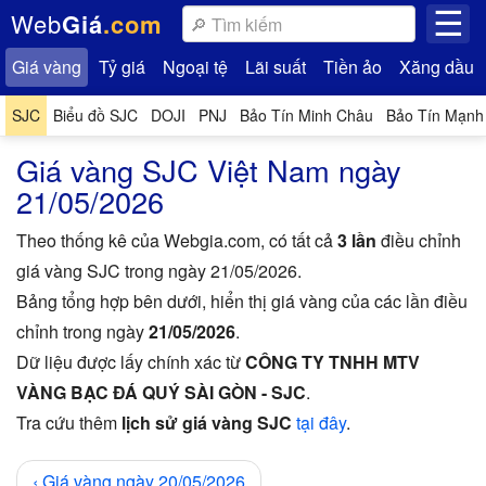
☰
Web
Giá
.com
Giá vàng
Tỷ giá
Ngoại tệ
Lãi suất
Tiền ảo
Xăng dầu
SJC
Biểu đồ
SJC
DOJI
PNJ
Bảo Tín Minh Châu
Bảo Tín Mạnh
Giá vàng SJC Việt Nam ngày
21/05/2026
Theo thống kê của Webgia.com, có tất cả
3 lần
điều chỉnh
giá vàng SJC trong ngày 21/05/2026.
Bảng tổng hợp bên dưới, hiển thị giá vàng của các lần điều
chỉnh trong ngày
21/05/2026
.
Dữ liệu được lấy chính xác từ
CÔNG TY TNHH MTV
VÀNG BẠC ĐÁ QUÝ SÀI GÒN - SJC
.
Tra cứu thêm
lịch sử giá vàng SJC
tại đây
.
‹
Giá vàng ngày 20/05/2026