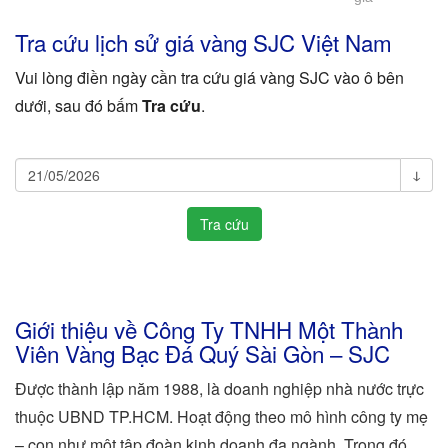
Tra cứu lịch sử giá vàng SJC Việt Nam
Vui lòng điền ngày cần tra cứu giá vàng SJC vào ô bên
dưới, sau đó bấm
Tra cứu
.
Tra
ↆ
cứu
Tra cứu
giá
vàng
SJC
Giới thiệu về Công Ty TNHH Một Thành
Viên Vàng Bạc Đá Quý Sài Gòn – SJC
Được thành lập năm 1988, là doanh nghiệp nhà nước trực
thuộc UBND TP.HCM. Hoạt động theo mô hình công ty mẹ
– con như một tập đoàn kinh doanh đa ngành. Trong đó