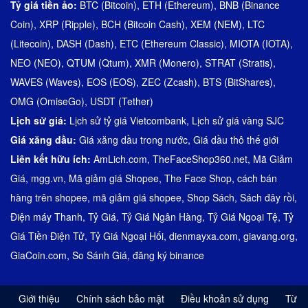
Tỷ giá tiền ảo:
BTC (Bitcoin)
,
ETH (Ethereum)
,
BNB (Binance
Coin)
,
XRP (Ripple)
,
BCH (Bitcoin Cash)
,
XEM (NEM)
,
LTC
(Litecoin)
,
DASH (Dash)
,
ETC (Ethereum Classic)
,
MIOTA (IOTA)
,
NEO (NEO)
,
QTUM (Qtum)
,
XMR (Monero)
,
STRAT (Stratis)
,
WAVES (Waves)
,
EOS (EOS)
,
ZEC (Zcash)
,
BTS (BitShares)
,
OMG (OmiseGo)
,
USDT (Tether)
Lịch sử giá:
Lịch sử tỷ giá Vietcombank
,
Lịch sử giá vàng SJC
Giá xăng dầu:
Giá xăng dầu trong nước
,
Giá dầu thô thế giới
Liên kết hữu ích:
AmLich.com
,
TheFaceShop360.net
,
Mã Giảm
Giá
,
mgg.vn
,
Mã giảm giá Shopee
,
The Face Shop
,
cách bán
hàng trên shopee
,
mã giảm giá shopee
,
Shop Sách
,
Sách đây rồi
,
Điện máy Thanh
,
Tỷ Giá
,
Tỷ Giá Ngân Hàng
,
Tỷ Giá Ngoại Tệ
,
Tỷ
Giá Tiền Điện Tử
,
Tỷ Giá Ngoại Hối
,
dienmayxa.com
,
giavang.org
,
GiaCoin.com
,
So Sánh Giá
,
đăng ký binance
Giới thiệu
Chính sách bảo mật
Điều khoản sử dụng
Từ