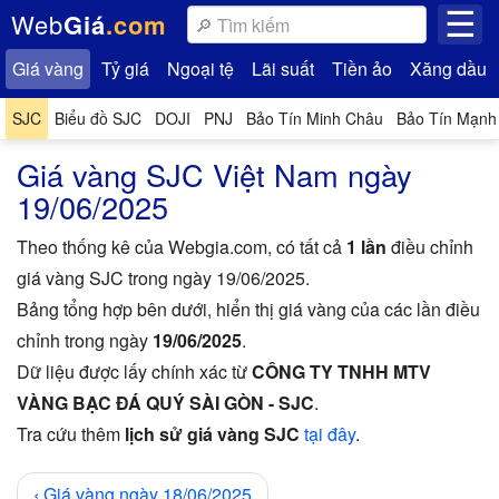
☰
Web
Giá
.com
Giá vàng
Tỷ giá
Ngoại tệ
Lãi suất
Tiền ảo
Xăng dầu
SJC
Biểu đồ
SJC
DOJI
PNJ
Bảo Tín Minh Châu
Bảo Tín Mạnh
Giá vàng SJC Việt Nam ngày
19/06/2025
Theo thống kê của Webgia.com, có tất cả
1 lần
điều chỉnh
giá vàng SJC trong ngày 19/06/2025.
Bảng tổng hợp bên dưới, hiển thị giá vàng của các lần điều
chỉnh trong ngày
19/06/2025
.
Dữ liệu được lấy chính xác từ
CÔNG TY TNHH MTV
VÀNG BẠC ĐÁ QUÝ SÀI GÒN - SJC
.
Tra cứu thêm
lịch sử giá vàng SJC
tại đây
.
‹
Giá vàng ngày 18/06/2025