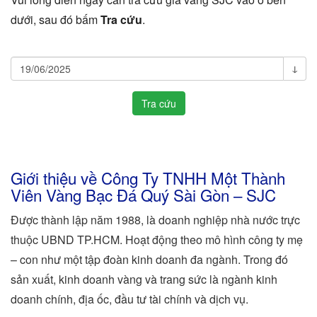
dưới, sau đó bấm
Tra cứu
.
Tra
ↆ
cứu
Tra cứu
giá
vàng
SJC
Giới thiệu về Công Ty TNHH Một Thành
Viên Vàng Bạc Đá Quý Sài Gòn – SJC
Được thành lập năm 1988, là doanh nghiệp nhà nước trực
thuộc UBND TP.HCM. Hoạt động theo mô hình công ty mẹ
– con như một tập đoàn kinh doanh đa ngành. Trong đó
sản xuất, kinh doanh vàng và trang sức là ngành kinh
doanh chính, địa ốc, đầu tư tài chính và dịch vụ.