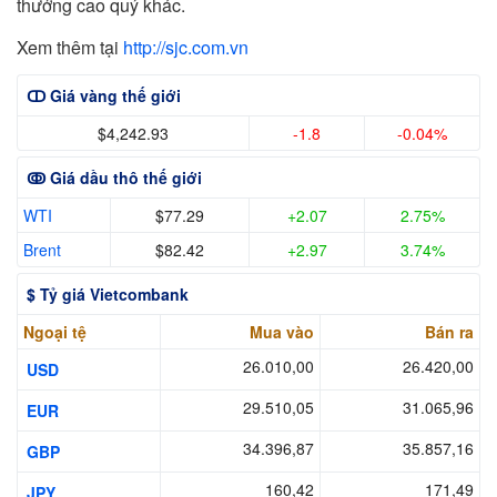
thưởng cao quý khác.
Xem thêm tại
http://sjc.com.vn
ↀ Giá vàng thế giới
$4,242.93
-1.8
-0.04%
ↂ Giá dầu thô thế giới
WTI
$77.29
+2.07
2.75%
Brent
$82.42
+2.97
3.74%
$ Tỷ giá Vietcombank
Ngoại tệ
Mua vào
Bán ra
26.010,00
26.420,00
USD
29.510,05
31.065,96
EUR
34.396,87
35.857,16
GBP
160,42
171,49
JPY