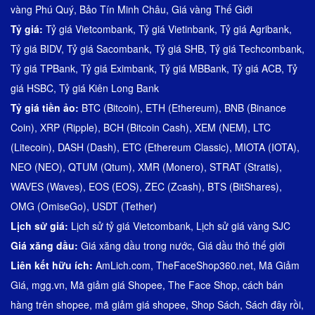
vàng Phú Quý
,
Bảo Tín Minh Châu
,
Giá vàng Thế Giới
Tỷ giá:
Tỷ giá Vietcombank
,
Tỷ giá Vietinbank
,
Tỷ giá Agribank
,
Tỷ giá BIDV
,
Tỷ giá Sacombank
,
Tỷ giá SHB
,
Tỷ giá Techcombank
,
Tỷ giá TPBank
,
Tỷ giá Eximbank
,
Tỷ giá MBBank
,
Tỷ giá ACB
,
Tỷ
giá HSBC
,
Tỷ giá Kiên Long Bank
Tỷ giá tiền ảo:
BTC (Bitcoin)
,
ETH (Ethereum)
,
BNB (Binance
Coin)
,
XRP (Ripple)
,
BCH (Bitcoin Cash)
,
XEM (NEM)
,
LTC
(Litecoin)
,
DASH (Dash)
,
ETC (Ethereum Classic)
,
MIOTA (IOTA)
,
NEO (NEO)
,
QTUM (Qtum)
,
XMR (Monero)
,
STRAT (Stratis)
,
WAVES (Waves)
,
EOS (EOS)
,
ZEC (Zcash)
,
BTS (BitShares)
,
OMG (OmiseGo)
,
USDT (Tether)
Lịch sử giá:
Lịch sử tỷ giá Vietcombank
,
Lịch sử giá vàng SJC
Giá xăng dầu:
Giá xăng dầu trong nước
,
Giá dầu thô thế giới
Liên kết hữu ích:
AmLich.com
,
TheFaceShop360.net
,
Mã Giảm
Giá
,
mgg.vn
,
Mã giảm giá Shopee
,
The Face Shop
,
cách bán
hàng trên shopee
,
mã giảm giá shopee
,
Shop Sách
,
Sách đây rồi
,