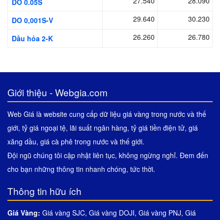
27.540
28.090
DO 0.05S
29.640
30.230
DO 0,001S-V
26.260
26.780
Dầu hỏa 2-K
Giới thiệu - Webgia.com
Web Giá là website cung cấp dữ liệu giá vàng trong nước và thế
giới, tỷ giá ngoại tệ, lãi suất ngân hàng, tỷ giá tiền điện tử, giá
xăng dầu, giá cà phê trong nước và thế giới.
Đội ngũ chúng tôi cập nhật liên tục, không ngừng nghỉ. Đem đến
cho bạn những thông tin nhanh chóng, tức thời.
Thông tin hữu ích
Giá Vàng:
Giá vàng SJC
,
Giá vàng DOJI
,
Giá vàng PNJ
,
Giá