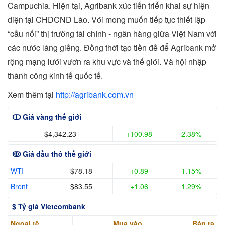
Campuchia. Hiện tại, Agribank xúc tiến triển khai sự hiện
diện tại CHDCND Lào. Với mong muốn tiếp tục thiết lập
“cầu nối” thị trường tài chính - ngân hàng giữa Việt Nam với
các nước láng giềng. Đồng thời tạo tiền đề để Agribank mở
rộng mạng lưới vươn ra khu vực và thế giới. Và hội nhập
thành công kinh tế quốc tế.
Xem thêm tại
http://agribank.com.vn
ↀ Giá vàng thế giới
$4,342.23
+100.98
2.38%
ↂ Giá dầu thô thế giới
WTI
$78.18
+0.89
1.15%
Brent
$83.55
+1.06
1.29%
$ Tỷ giá Vietcombank
Ngoại tệ
Mua vào
Bán ra