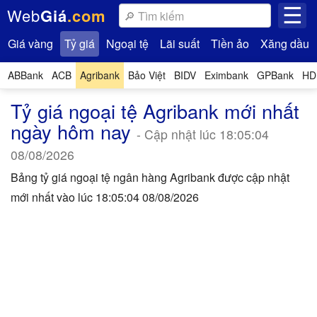
☰
Web
Giá
.com
Giá vàng
Tỷ giá
Ngoại tệ
Lãi suất
Tiền ảo
Xăng dầu
ABBank
ACB
Agribank
Bảo Việt
BIDV
Eximbank
GPBank
HD
Tỷ giá ngoại tệ Agribank mới nhất
ngày hôm nay
- Cập nhật lúc 18:05:04
08/08/2026
Bảng tỷ giá ngoại tệ ngân hàng Agribank được cập nhật
mới nhất vào lúc 18:05:04 08/08/2026