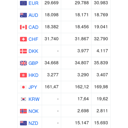
29.669
29.788
30.983
EUR
18.098
18.171
18.769
AUD
18.382
18.456
19.041
CAD
.
4
.86
2.
CHF
-
.
4.
DKK
4.668
4.8
5.8
GBP
.2
.2
.4
HKD
161,47
162,12
169,98
JPY
-
17,64
19,62
KRW
-
2.698
2.811
NOK
-
15.147
15.693
NZD